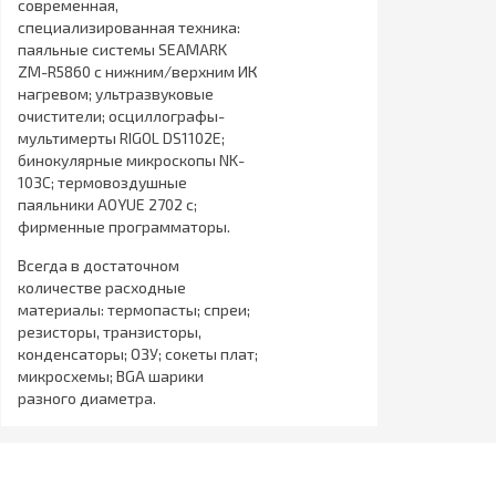
современная,
специализированная техника:
паяльные системы SEAMARK
ZM-R5860 с нижним/верхним ИК
нагревом; ультразвуковые
очистители; осциллографы-
мультимерты RIGOL DS1102E;
бинокулярные микроскопы NK-
103C; термовоздушные
паяльники AOYUE 2702 с;
фирменные программаторы.
Всегда в достаточном
количестве расходные
материалы: термопасты; спреи;
резисторы, транзисторы,
конденсаторы; ОЗУ; сокеты плат;
микросхемы; BGA шарики
разного диаметра.