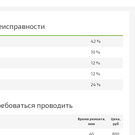
еисправности
42 %
10 %
12 %
12 %
24 %
ребоваться проводить
Время ремонта,
Цена,
мин
руб
45
800