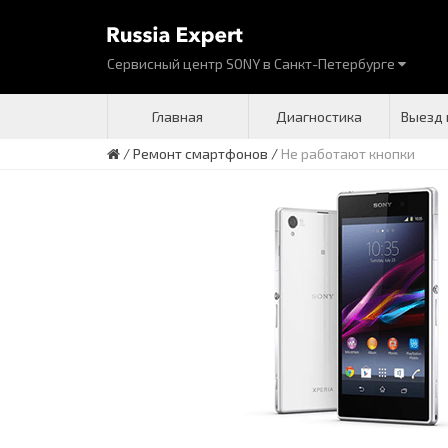
Сервисный центр SONY
в
Санкт-Петербурге
Главная
Диагностика
Выезд 
/
Ремонт смартфонов
/
Не работают кнопки