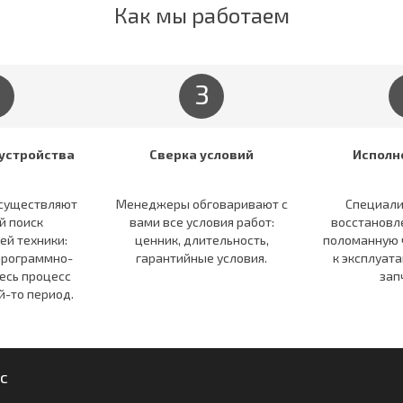
Как мы работаем
3
устройства
Сверка условий
Исполн
существляют
Менеджеры обговаривают c
Специали
й поиск
вами все условия работ:
восстановл
ей техники:
ценник, длительность,
поломанную 
программно-
гарантийные условия.
к эксплуат
есь процесс
зап
й-то период.
с