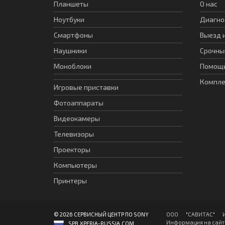
Планшеты
О нас
Ноутбуки
Диагно
Смартфоны
Выезд 
Наушники
Срочны
Моноблоки
Помощь
Компл
Игровые приставки
Фотоаппараты
Видеокамеры
Телевизоры
Проекторы
Компьютеры
Принтеры
© 2026 СЕРВИСНЫЙ ЦЕНТР ПО SONY
ООО "CАВИТAC" ИНН
Информация на сайте
SPB.XPERIA-RUSSIA.COM