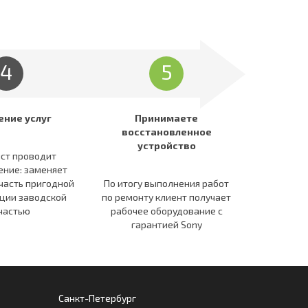
4
5
ение услуг
Принимаете
восстановленное
устройство
ст проводит
ение: заменяет
часть пригодной
По итогу выполнения работ
ации заводской
по ремонту клиент получает
частью
рабочее оборудование c
гарантией Sony
Санкт-Петербург