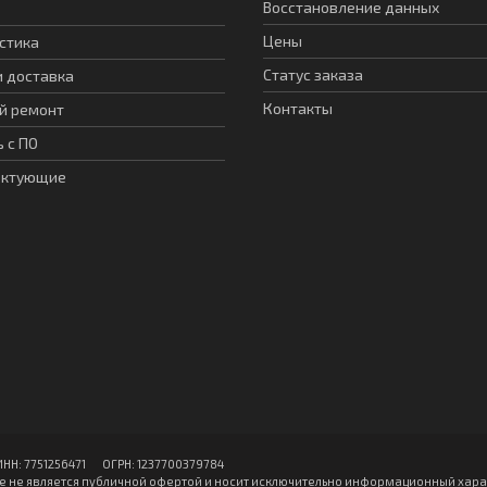
Восстановление данных
Цены
стика
Статус заказа
и доставка
Контакты
й ремонт
 с ПО
ектующие
: 7751256471 ОГPН: 1237700379784
 не является публичной офертой и носит исключительно информационный харак