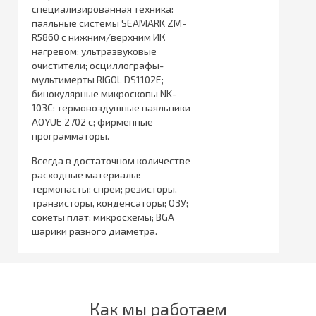
специализированная техника:
паяльные системы SEAMARK ZM-
R5860 с нижним/верхним ИК
нагревом; ультразвуковые
очистители; осциллографы-
мультимерты RIGOL DS1102E;
бинокулярные микроскопы NK-
103C; термовоздушные паяльники
AOYUE 2702 с; фирменные
программаторы.
Всегда в достаточном количестве
расходные материалы:
термопасты; спреи; резисторы,
транзисторы, конденсаторы; ОЗУ;
сокеты плат; микросхемы; BGA
шарики разного диаметра.
Как мы работаем